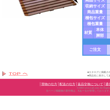
商品サイズ
収納サイズ
商品重量
梱包サイズ
梱包重量
本体
材質
脚部
ご注文
■カタログに掲載さ
■商品名に表示して
│
買物の仕方
│
配送の仕方
│
返品交換について
│
通
©2003 www.r-arl.com All Rights
当ページ掲載物の著作権は、Rあーるが管理しております