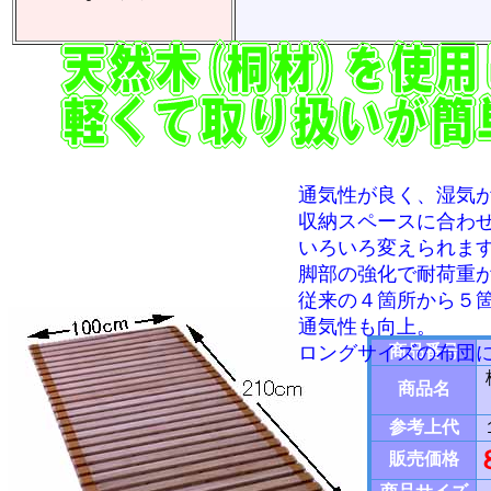
通気性が良く、湿気
収納スペースに合わ
いろいろ変えられま
脚部の強化で耐荷重
従来の４箇所から５
通気性も向上。
ロングサイズの布団
商品番号
商品名
参考上代
販売価格